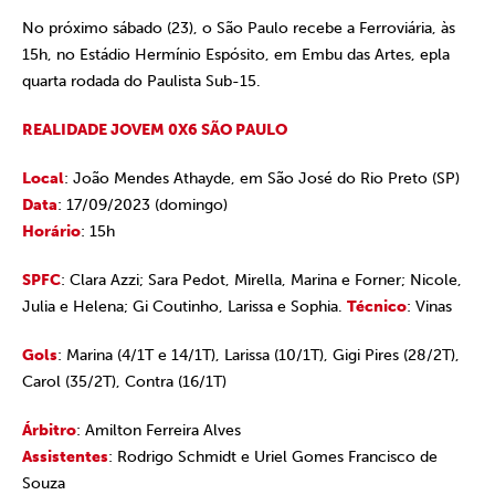
No próximo sábado (23), o São Paulo recebe a Ferroviária, às
15h, no Estádio Hermínio Espósito, em Embu das Artes, epla
quarta rodada do Paulista Sub-15.
REALIDADE JOVEM 0X6 SÃO PAULO
Local
: João Mendes Athayde, em São José do Rio Preto (SP)
Data
: 17/09/2023 (domingo)
Horário
: 15h
SPFC
: Clara Azzi; Sara Pedot, Mirella, Marina e Forner; Nicole,
Julia e Helena; Gi Coutinho, Larissa e Sophia.
Técnico
: Vinas
Gols
: Marina (4/1T e 14/1T), Larissa (10/1T), Gigi Pires (28/2T),
Carol (35/2T), Contra (16/1T)
Árbitro
: Amilton Ferreira Alves
Assistentes
: Rodrigo Schmidt e Uriel Gomes Francisco de
Souza