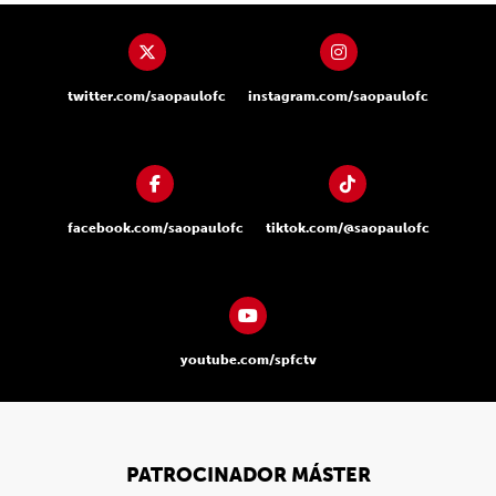
twitter.com/saopaulofc
instagram.com/saopaulofc
facebook.com/saopaulofc
tiktok.com/@saopaulofc
youtube.com/spfctv
PATROCINADOR MÁSTER