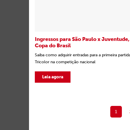
Ingressos para São Paulo x Juventude,
Copa do Brasil
Saiba como adquirir entradas para a primeira partid
Tricolor na competição nacional
Leia agora
1