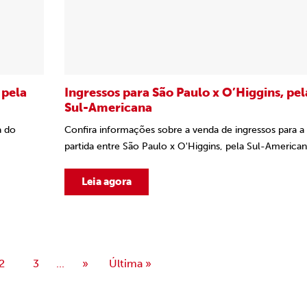
 pela
Ingressos para São Paulo x O’Higgins, pel
Sul-Americana
a do
Confira informações sobre a venda de ingressos para a
partida entre São Paulo x O'Higgins, pela Sul-America
Leia agora
2
3
...
»
Última »