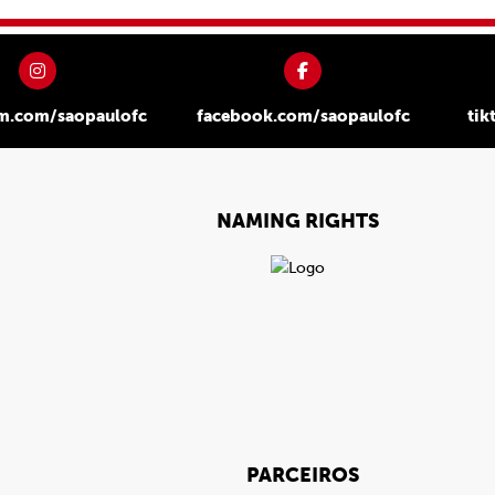
am.com/saopaulofc
facebook.com/saopaulofc
tik
NAMING RIGHTS
PARCEIROS