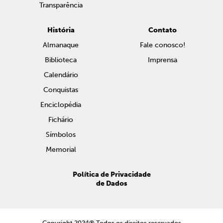
Transparência
História
Contato
Almanaque
Fale conosco!
Biblioteca
Imprensa
Calendário
Conquistas
Enciclopédia
Fichário
Símbolos
Memorial
Política de Privacidade
de Dados
Copyright 2024® Todos os direitos reservados