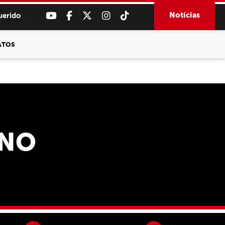
Notícias
uerido
ATOS
INO