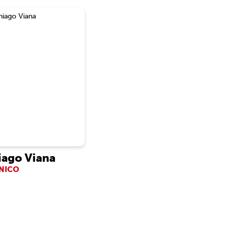
iago Viana
NICO