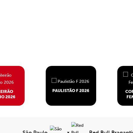
PAULISTÃO F 2026
LEIRÃO
COP
NO 2026
FE
São Paulo
Red Bull Bragant
x