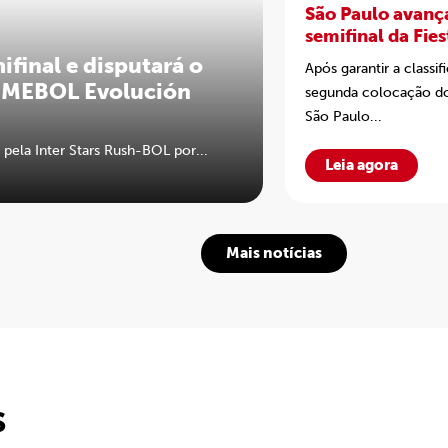
São Paulo avanç
semifinal da Fies
CONMEBOL Evol
ifinal e disputará o
Após garantir a classi
16
ONMEBOL Evolución
segunda colocação d
São Paulo...
 pela Inter Stars Rush-BOL por...
Leia agora
Mais notícias
S