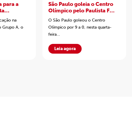
a para a
São Paulo goleia o Centro
ta
Olímpico pelo Paulista F
ución Sub-
Sub-20
ficação na
O São Paulo goleou o Centro
o Grupo A, o
Olímpico por 9 a 0, nesta quarta-
feira...
Leia agora