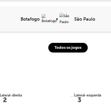
Botafogo
São Paulo
x
Todos os jogos
2
3
B. Calderan
Carol Gil