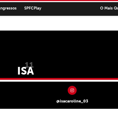
ingressos
SPFCPlay
O Mais Q
11
ISA
@isacaroline_03