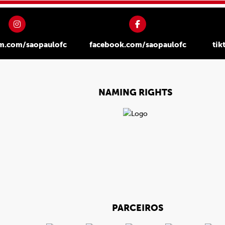
am.com/saopaulofc
facebook.com/saopaulofc
tik
NAMING RIGHTS
PARCEIROS