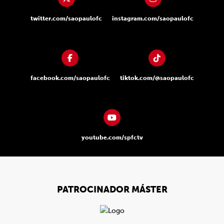
twitter.com/saopaulofc
instagram.com/saopaulofc
facebook.com/saopaulofc
tiktok.com/@saopaulofc
youtube.com/spfctv
PATROCINADOR MÁSTER