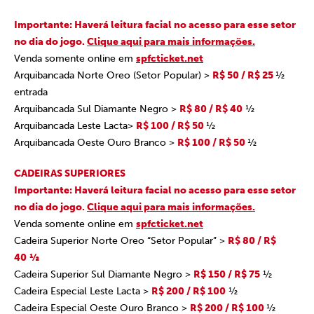
Importante: Haverá leitura facial no acesso para esse setor
no dia do jogo.
Clique aqui para mais informações.
Venda somente online em
spfcticket.net
Arquibancada Norte Oreo (Setor Popular) >
R$ 50 / R$ 25
½
entrada
Arquibancada Sul Diamante Negro >
R$ 80 / R$ 40
½
Arquibancada Leste Lacta>
R$ 100 / R$ 50
½
Arquibancada Oeste Ouro Branco >
R$ 100 / R$ 50
½
CADEIRAS SUPERIORES
Importante: Haverá leitura facial no acesso para esse setor
no dia do jogo.
Clique aqui para mais informações.
Venda somente online em
spfcticket.net
Cadeira Superior Norte Oreo “Setor Popular” >
R$ 80 / R$
40
½
Cadeira Superior Sul Diamante Negro >
R$ 150 / R$ 75
½
Cadeira Especial Leste Lacta >
R$ 200 / R$ 100
½
Cadeira Especial Oeste Ouro Branco >
R$ 200 / R$ 100
½