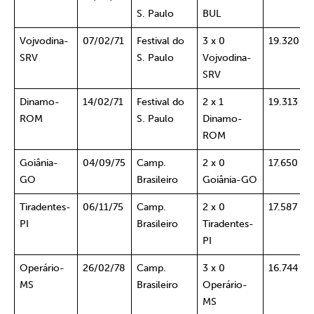
S. Paulo
BUL
Vojvodina-
07/02/71
Festival do
3 x 0
19.320
SRV
S. Paulo
Vojvodina-
SRV
Dinamo-
14/02/71
Festival do
2 x 1
19.313
ROM
S. Paulo
Dinamo-
ROM
Goiânia-
04/09/75
Camp.
2 x 0
17.650
GO
Brasileiro
Goiânia-GO
Tiradentes-
06/11/75
Camp.
2 x 0
17.587
PI
Brasileiro
Tiradentes-
PI
Operário-
26/02/78
Camp.
3 x 0
16.744
MS
Brasileiro
Operário-
MS