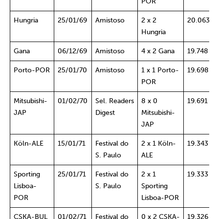
POR
Hungria
25/01/69
Amistoso
2 x 2
20.063
Hungria
Gana
06/12/69
Amistoso
4 x 2 Gana
19.748
Porto-POR
25/01/70
Amistoso
1 x 1 Porto-
19.698
POR
Mitsubishi-
01/02/70
Sel. Readers
8 x 0
19.691
JAP
Digest
Mitsubishi-
JAP
Köln-ALE
15/01/71
Festival do
2 x 1 Köln-
19.343
S. Paulo
ALE
Sporting
25/01/71
Festival do
2 x 1
19.333
Lisboa-
S. Paulo
Sporting
POR
Lisboa-POR
CSKA-BUL
01/02/71
Festival do
0 x 2 CSKA-
19.326