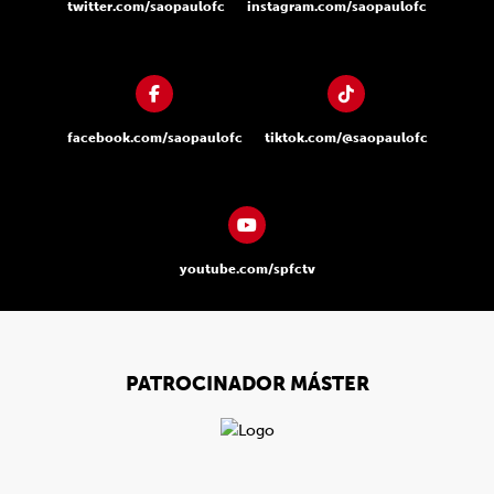
twitter.com/saopaulofc
instagram.com/saopaulofc
facebook.com/saopaulofc
tiktok.com/@saopaulofc
youtube.com/spfctv
PATROCINADOR MÁSTER