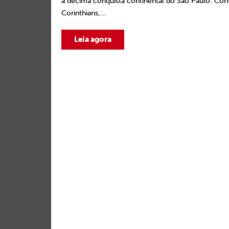
a décima conquista continental do São Paulo. Con
Corinthians,...
Leia agora