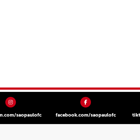
am.com/saopaulofc
facebook.com/saopaulofc
tik