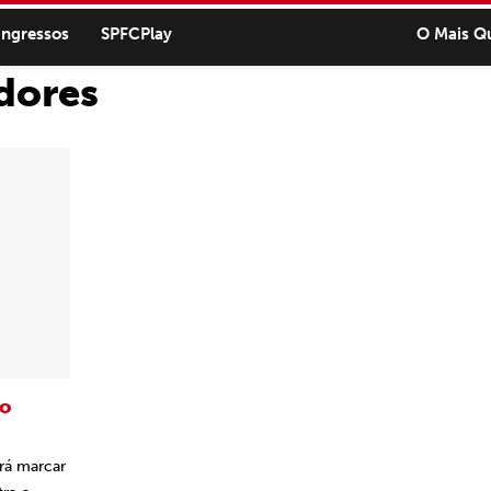
ingressos
SPFCPlay
O Mais Q
dores
do
erá marcar