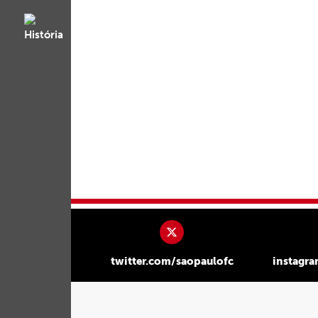
twitter.com/saopaulofc
instagr