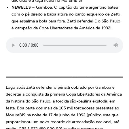
decidido e a taça ficará no MorumBIS!
NEWELL’S
– Gamboa. O capitão do time argentino bateu
com o pé direito a baixa altura no canto esquerdo de Zetti,
que espalma a bola para fora. Zetti defende! E o São Paulo
é campeão da Copa Libertadores da América de 1992!
(arte para as redes sociais em 2017)
Logo após Zetti defender o pênalti cobrado por Gamboa e
decretar a conquista da primeira Copa Libertadores da América
da história do São Paulo, a torcida são-paulina explodiu em
festa. Boa parte dos mais de 105 mil torcedores presentes ao
MorumBIS na noite de 17 de junho de 1992 (público este que
proporcionou um novo recorde de arrecadação nacional, até
então: CR$ 1.072.490.000,00) invadiu o campo para