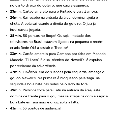
no canto direito do goleiro, que caiu à esquerda.
23min.
Cartão amarelo para o Pintado e para Zamora.
26min.
Raí recebe na entrada da área, domina, ajeita e
chuta. A bola sai rasante a direita do goleiro. O juiz já
invalidava a jogada.
28min.
50 pontos no Ibope! Ou seja, metade dos
televisores no Brasil estavam ligados na pequena e recém
criada Rede OM a assistir o Tricolor!
33min.
Cartão amarelo para Gamboa por falta em Macedo.
Marcelo “El Loco” Bielsa, técnico do Newell’s, é expulso
por reclamar da advertência.
37min.
Elivélton, em dois lances pela esquerda, ameaça o
gol do Newell’s. Na primeira é bloqueado pela zaga, na
segunda a bola bate nas redes pelo lado de fora.
39min.
Palhinha toca para Cafu na entrada da área, este
domina de frente para o gol, mas se atrapalha com a zaga: a
bola bate em sua mão e o juiz apita a falta.
41min.
53 pontos de audiência!