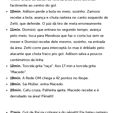
facilmente ao centro do gol.
10min
. Adilson perde a bola no meio, sozinho. Zamora
recebe a bola, avança e chuta rasteira no canto esquerdo de
Zetti, que defende. O juiz dá tiro de meta erroneamente.
11min.
Domizzi, que entrara no segundo tempo, avança
pelo meio, toca para Mendoza que faz o corta luz sem se
mexer e Domizzi recebe dele mesmo, sozinho, na entrada
da área. Zetti corre para interceptá-lo mas é driblado pelo
atacante que chuta fraco pro gol. Adilson salva a poucos
centímetros da linha.
12min.
Torcida grita “raça”. Aos 17 min a torcida grita
“Macedo”.
19min.
A Rede OM chega a 42 pontos no Ibope.
19min.
Sai Müller, entra Macedo.
20min.
Cafu cruza, Palhinha ajeita, Macedo recebe e é
derrubado na área! Pênalti!
21min.
Gol de Raí na cobrança do pênalti! Ele bateu rasteiro