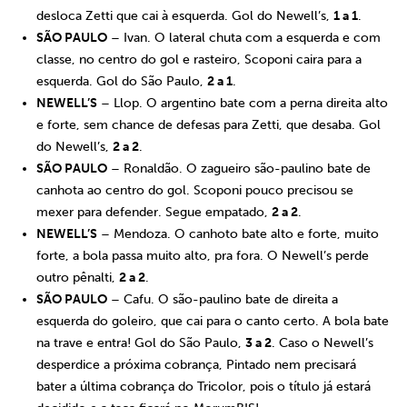
desloca Zetti que cai à esquerda. Gol do Newell’s,
1 a 1
.
SÃO PAULO
– Ivan. O lateral chuta com a esquerda e com
classe, no centro do gol e rasteiro, Scoponi caira para a
esquerda. Gol do São Paulo,
2 a 1
.
NEWELL’S
– Llop. O argentino bate com a perna direita alto
e forte, sem chance de defesas para Zetti, que desaba. Gol
do Newell’s,
2 a 2
.
SÃO PAULO
– Ronaldão. O zagueiro são-paulino bate de
canhota ao centro do gol. Scoponi pouco precisou se
mexer para defender. Segue empatado,
2 a 2
.
NEWELL’S
– Mendoza. O canhoto bate alto e forte, muito
forte, a bola passa muito alto, pra fora. O Newell’s perde
outro pênalti,
2 a 2
.
SÃO PAULO
– Cafu. O são-paulino bate de direita a
esquerda do goleiro, que cai para o canto certo. A bola bate
na trave e entra! Gol do São Paulo,
3 a 2
. Caso o Newell’s
desperdice a próxima cobrança, Pintado nem precisará
bater a última cobrança do Tricolor, pois o título já estará