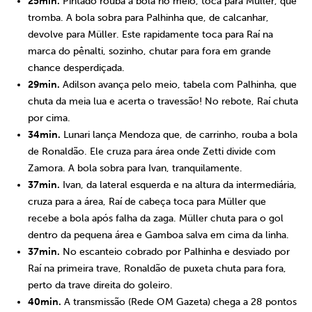
25min.
Pintado rouba a bola no meio, toca para Müller, que
tromba. A bola sobra para Palhinha que, de calcanhar,
devolve para Müller. Este rapidamente toca para Raí na
marca do pênalti, sozinho, chutar para fora em grande
chance desperdiçada.
29min.
Adilson avança pelo meio, tabela com Palhinha, que
chuta da meia lua e acerta o travessão! No rebote, Raí chuta
por cima.
34min.
Lunari lança Mendoza que, de carrinho, rouba a bola
de Ronaldão. Ele cruza para área onde Zetti divide com
Zamora. A bola sobra para Ivan, tranquilamente.
37min.
Ivan, da lateral esquerda e na altura da intermediária,
cruza para a área, Raí de cabeça toca para Müller que
recebe a bola após falha da zaga. Müller chuta para o gol
dentro da pequena área e Gamboa salva em cima da linha.
37min.
No escanteio cobrado por Palhinha e desviado por
Raí na primeira trave, Ronaldão de puxeta chuta para fora,
perto da trave direita do goleiro.
40min.
A transmissão (Rede OM Gazeta) chega a 28 pontos