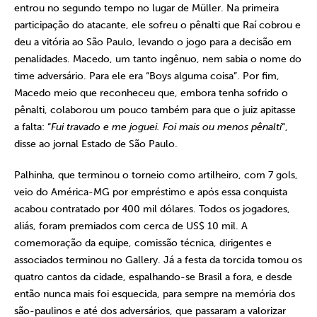
entrou no segundo tempo no lugar de Müller. Na primeira
participação do atacante, ele sofreu o pênalti que Raí cobrou e
deu a vitória ao São Paulo, levando o jogo para a decisão em
penalidades. Macedo, um tanto ingênuo, nem sabia o nome do
time adversário. Para ele era “Boys alguma coisa”. Por fim,
Macedo meio que reconheceu que, embora tenha sofrido o
pênalti, colaborou um pouco também para que o juiz apitasse
a falta: “
Fui travado e me joguei. Foi mais ou menos pênalti
“,
disse ao jornal Estado de São Paulo.
Palhinha, que terminou o torneio como artilheiro, com 7 gols,
veio do América-MG por empréstimo e após essa conquista
acabou contratado por 400 mil dólares. Todos os jogadores,
aliás, foram premiados com cerca de US$ 10 mil. A
comemoração da equipe, comissão técnica, dirigentes e
associados terminou no Gallery. Já a festa da torcida tomou os
quatro cantos da cidade, espalhando-se Brasil a fora, e desde
então nunca mais foi esquecida, para sempre na memória dos
são-paulinos e até dos adversários, que passaram a valorizar