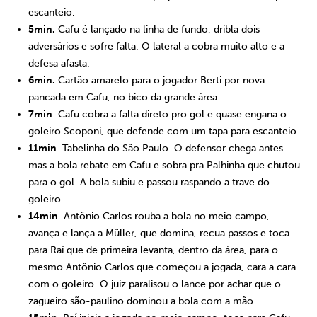
escanteio.
5min.
Cafu é lançado na linha de fundo, dribla dois
adversários e sofre falta. O lateral a cobra muito alto e a
defesa afasta.
6min.
Cartão amarelo para o jogador Berti por nova
pancada em Cafu, no bico da grande área.
7min
. Cafu cobra a falta direto pro gol e quase engana o
goleiro Scoponi, que defende com um tapa para escanteio.
11min
. Tabelinha do São Paulo. O defensor chega antes
mas a bola rebate em Cafu e sobra pra Palhinha que chutou
para o gol. A bola subiu e passou raspando a trave do
goleiro.
14min
. Antônio Carlos rouba a bola no meio campo,
avança e lança a Müller, que domina, recua passos e toca
para Raí que de primeira levanta, dentro da área, para o
mesmo Antônio Carlos que começou a jogada, cara a cara
com o goleiro. O juiz paralisou o lance por achar que o
zagueiro são-paulino dominou a bola com a mão.