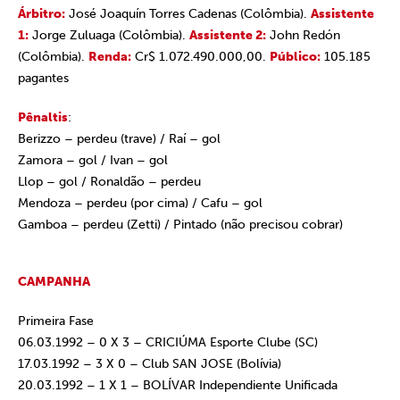
Árbitro:
José Joaquín Torres Cadenas (Colômbia).
Assistente
1:
Jorge Zuluaga (Colômbia).
Assistente 2:
John Redón
(Colômbia).
Renda:
Cr$ 1.072.490.000,00.
Público:
105.185
pagantes
Pênaltis
:
Berizzo – perdeu (trave) / Raí – gol
Zamora – gol / Ivan – gol
Llop – gol / Ronaldão – perdeu
Mendoza – perdeu (por cima) / Cafu – gol
Gamboa – perdeu (Zetti) / Pintado (não precisou cobrar)
CAMPANHA
Primeira Fase
06.03.1992 – 0 X 3 – CRICIÚMA Esporte Clube (SC)
17.03.1992 – 3 X 0 – Club SAN JOSE (Bolívia)
20.03.1992 – 1 X 1 – BOLÍVAR Independiente Unificada