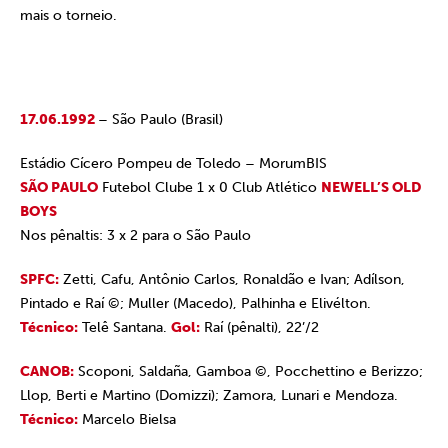
mais o torneio.
17.06.1992
– São Paulo (Brasil)
Estádio Cícero Pompeu de Toledo – MorumBIS
SÃO PAULO
Futebol Clube 1 x 0 Club Atlético
NEWELL’S OLD
BOYS
Nos pênaltis: 3 x 2 para o São Paulo
SPFC:
Zetti, Cafu, Antônio Carlos, Ronaldão e Ivan; Adílson,
Pintado e Raí ©; Muller (Macedo), Palhinha e Elivélton.
Técnico:
Telê Santana.
Gol:
Raí (pênalti), 22’/2
CANOB:
Scoponi, Saldaña, Gamboa ©, Pocchettino e Berizzo;
Llop, Berti e Martino (Domizzi); Zamora, Lunari e Mendoza.
Técnico:
Marcelo Bielsa