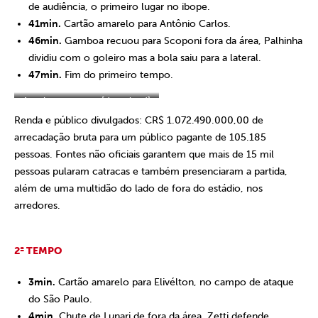
de audiência, o primeiro lugar no ibope.
41min.
Cartão amarelo para Antônio Carlos.
46min.
Gamboa recuou para Scoponi fora da área, Palhinha
dividiu com o goleiro mas a bola saiu para a lateral.
47min.
Fim do primeiro tempo.
Arquivo em vetor: [
download
]
Renda e público divulgados: CR$ 1.072.490.000,00 de
arrecadação bruta para um público pagante de 105.185
pessoas. Fontes não oficiais garantem que mais de 15 mil
pessoas pularam catracas e também presenciaram a partida,
além de uma multidão do lado de fora do estádio, nos
arredores.
2º TEMPO
3min.
Cartão amarelo para Elivélton, no campo de ataque
do São Paulo.
4min.
Chute de Lunari de fora da área. Zetti defende