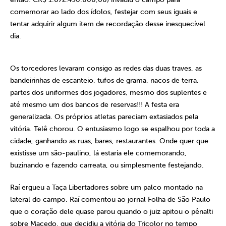
comemorar ao lado dos ídolos, festejar com seus iguais e
tentar adquirir algum item de recordação desse inesquecível
dia.
Os torcedores levaram consigo as redes das duas traves, as
bandeirinhas de escanteio, tufos de grama, nacos de terra,
partes dos uniformes dos jogadores, mesmo dos suplentes e
até mesmo um dos bancos de reservas!!! A festa era
generalizada. Os próprios atletas pareciam extasiados pela
vitória. Telê chorou. O entusiasmo logo se espalhou por toda a
cidade, ganhando as ruas, bares, restaurantes. Onde quer que
existisse um são-paulino, lá estaria ele comemorando,
buzinando e fazendo carreata, ou simplesmente festejando.
Raí ergueu a Taça Libertadores sobre um palco montado na
lateral do campo. Raí comentou ao jornal Folha de São Paulo
que o coração dele quase parou quando o juiz apitou o pênalti
sobre Macedo, que decidiu a vitória do Tricolor no tempo