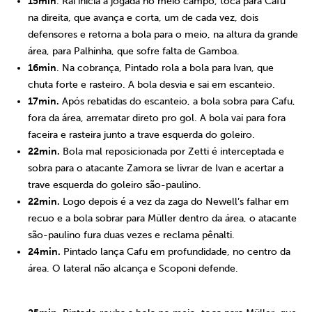
15min
. Raí inicia a jogada no meio campo, toca para Cafu
na direita, que avança e corta, um de cada vez, dois
defensores e retorna a bola para o meio, na altura da grande
área, para Palhinha, que sofre falta de Gamboa.
16min
. Na cobrança, Pintado rola a bola para Ivan, que
chuta forte e rasteiro. A bola desvia e sai em escanteio.
17min.
Após rebatidas do escanteio, a bola sobra para Cafu,
fora da área, arrematar direto pro gol. A bola vai para fora
faceira e rasteira junto a trave esquerda do goleiro.
22min.
Bola mal reposicionada por Zetti é interceptada e
sobra para o atacante Zamora se livrar de Ivan e acertar a
trave esquerda do goleiro são-paulino.
22min.
Logo depois é a vez da zaga do Newell’s falhar em
recuo e a bola sobrar para Müller dentro da área, o atacante
são-paulino fura duas vezes e reclama pênalti.
24min.
Pintado lança Cafu em profundidade, no centro da
área. O lateral não alcança e Scoponi defende.