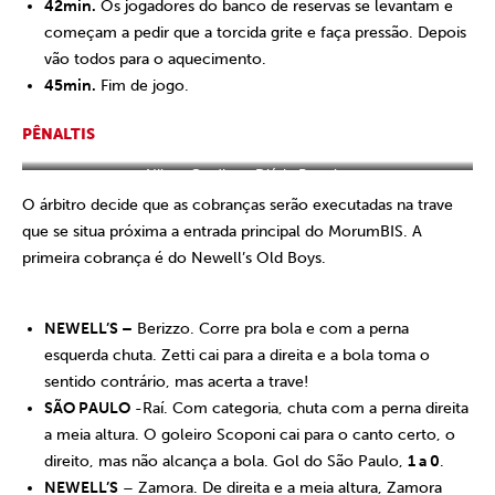
42min.
Os jogadores do banco de reservas se levantam e
começam a pedir que a torcida grite e faça pressão. Depois
vão todos para o aquecimento.
45min.
Fim de jogo.
PÊNALTIS
Nilton Cardim – Diário Popular
O árbitro decide que as cobranças serão executadas na trave
que se situa próxima a entrada principal do MorumBIS. A
primeira cobrança é do Newell’s Old Boys.
NEWELL’S –
Berizzo. Corre pra bola e com a perna
esquerda chuta. Zetti cai para a direita e a bola toma o
sentido contrário, mas acerta a trave!
SÃO PAULO
-Raí. Com categoria, chuta com a perna direita
a meia altura. O goleiro Scoponi cai para o canto certo, o
direito, mas não alcança a bola. Gol do São Paulo,
1 a 0
.
NEWELL’S
– Zamora. De direita e a meia altura, Zamora