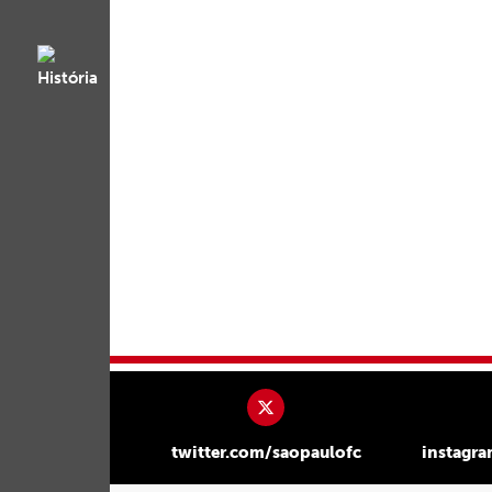
twitter.com/saopaulofc
instagr