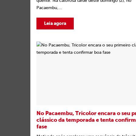
quente. Na calorosa tarde deste domingo (2), no
Pacaembu,...
Leia agora
No Pacaembu, Tricolor encara o seu p
clássico da temporada e tenta confir
fase