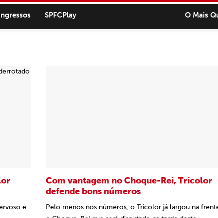
ingressos
SPFCPlay
O Mais Q
lor
Com vantagem no Choque-Rei, Tricolor
defende bons números
nervoso e
Pelo menos nos números, o Tricolor já largou na frent