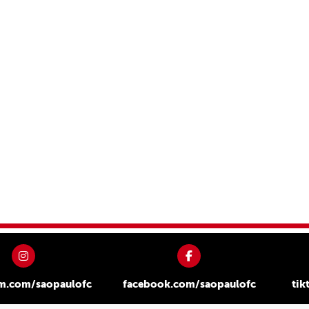
am.com/saopaulofc
facebook.com/saopaulofc
tik