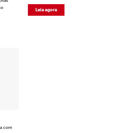
órias
to
Leia agora
nta com