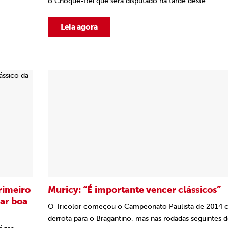
o Choque-Rei que será disputado na tarde deste...
Leia agora
rimeiro
Muricy: “É importante vencer clássicos”
mar boa
O Tricolor começou o Campeonato Paulista de 2014
derrota para o Bragantino, mas nas rodadas seguintes de