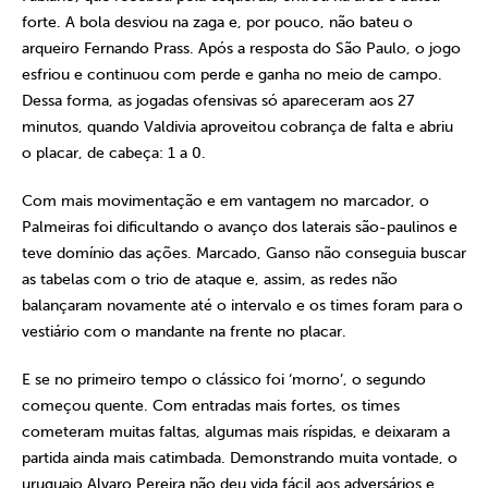
forte. A bola desviou na zaga e, por pouco, não bateu o
arqueiro Fernando Prass. Após a resposta do São Paulo, o jogo
esfriou e continuou com perde e ganha no meio de campo.
Dessa forma, as jogadas ofensivas só apareceram aos 27
minutos, quando Valdivia aproveitou cobrança de falta e abriu
o placar, de cabeça: 1 a 0.
Com mais movimentação e em vantagem no marcador, o
Palmeiras foi dificultando o avanço dos laterais são-paulinos e
teve domínio das ações. Marcado, Ganso não conseguia buscar
as tabelas com o trio de ataque e, assim, as redes não
balançaram novamente até o intervalo e os times foram para o
vestiário com o mandante na frente no placar.
E se no primeiro tempo o clássico foi ‘morno’, o segundo
começou quente. Com entradas mais fortes, os times
cometeram muitas faltas, algumas mais ríspidas, e deixaram a
partida ainda mais catimbada. Demonstrando muita vontade, o
uruguaio Alvaro Pereira não deu vida fácil aos adversários e