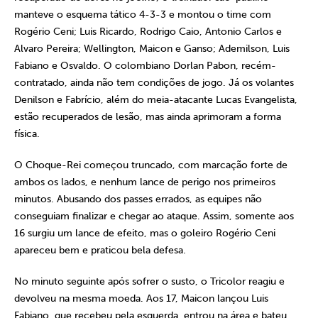
manteve o esquema tático 4-3-3 e montou o time com
Rogério Ceni; Luis Ricardo, Rodrigo Caio, Antonio Carlos e
Alvaro Pereira; Wellington, Maicon e Ganso; Ademilson, Luis
Fabiano e Osvaldo. O colombiano Dorlan Pabon, recém-
contratado, ainda não tem condições de jogo. Já os volantes
Denilson e Fabrício, além do meia-atacante Lucas Evangelista,
estão recuperados de lesão, mas ainda aprimoram a forma
física.
O Choque-Rei começou truncado, com marcação forte de
ambos os lados, e nenhum lance de perigo nos primeiros
minutos. Abusando dos passes errados, as equipes não
conseguiam finalizar e chegar ao ataque. Assim, somente aos
16 surgiu um lance de efeito, mas o goleiro Rogério Ceni
apareceu bem e praticou bela defesa.
No minuto seguinte após sofrer o susto, o Tricolor reagiu e
devolveu na mesma moeda. Aos 17, Maicon lançou Luis
Fabiano, que recebeu pela esquerda, entrou na área e bateu