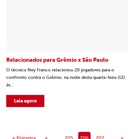
Relacionados para Grêmio x São Paulo
O técnico Ney Franco relacionou 20 jogadores para o
confronto contra o Grêmio, na noite desta quarta-feira (12),
às...
Leia agora
« Primeira
«
...
205
206
207
...
»