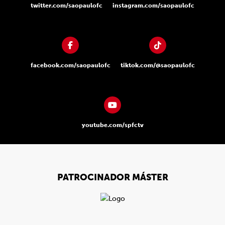
twitter.com/saopaulofc
instagram.com/saopaulofc
facebook.com/saopaulofc
tiktok.com/@saopaulofc
youtube.com/spfctv
PATROCINADOR MÁSTER