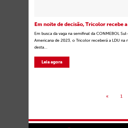
Em noite de decisão, Tricolor recebe 
Em busca da vaga na semifinal da CONMEBOL Sul
Americana de 2023, o Tricolor receberá a LDU na 
desta...
Leia agora
«
1