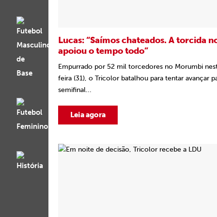
Lucas: “Saímos chateados. A torcida n
apoiou o tempo todo”
Empurrado por 52 mil torcedores no Morumbi nest
feira (31), o Tricolor batalhou para tentar avançar p
semifinal...
Leia agora