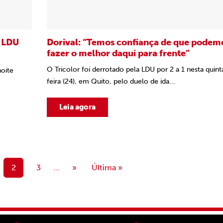
a LDU
Dorival: “Temos confiança de que podem
fazer o melhor daqui para frente”
-
O Tricolor foi derrotado pela LDU por 2 a 1 nesta quint
noite
feira (24), em Quito, pelo duelo de ida...
Leia agora
2
3
...
»
Última »