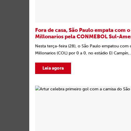
Fora de casa, São Paulo empata com o
Millonarios pela CONMEBOL Sul-Ame
Nesta terça-feira (28), o São Paulo empatou com 
Millonarios (COL) por 0 a 0, no estádio El Campín,..
Leia agora