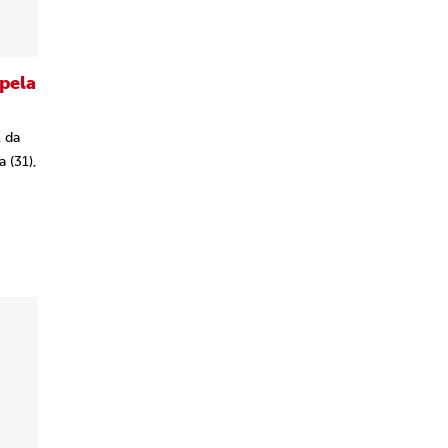
 pela
l da
 (31),