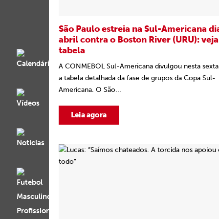
São Paulo estreia na Sul-Americana di
abril contra o Boston River (URU): veja
tabela
A CONMEBOL Sul-Americana divulgou nesta sexta-
a tabela detalhada da fase de grupos da Copa Sul-
Americana. O São...
Leia agora