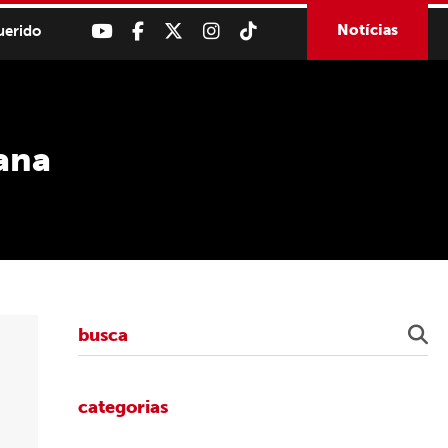
Notícias
uerido
ana
categorias