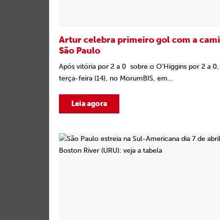
Artur celebra primeiro gol com a cami
São Paulo
Após vitória por 2 a 0 sobre o O’Higgins por 2 a 0,
terça-feira (14), no MorumBIS, em...
Leia agora