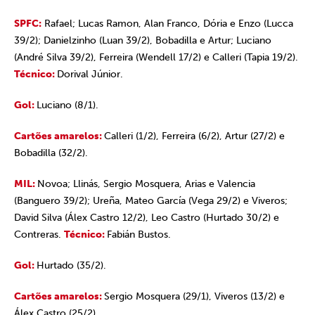
SPFC:
Rafael; Lucas Ramon, Alan Franco, Dória e Enzo (Lucca
39/2); Danielzinho (Luan 39/2), Bobadilla e Artur; Luciano
(André Silva 39/2), Ferreira (Wendell 17/2) e Calleri (Tapia 19/2).
Técnico:
Dorival Júnior.
Gol:
Luciano (8/1).
Cartões amarelos:
Calleri (1/2), Ferreira (6/2), Artur (27/2) e
Bobadilla (32/2).
MIL:
Novoa; Llinás, Sergio Mosquera, Arias e Valencia
(Banguero 39/2); Ureña, Mateo García (Vega 29/2) e Viveros;
David Silva (Álex Castro 12/2), Leo Castro (Hurtado 30/2) e
Contreras.
Técnico:
Fabián Bustos.
Gol:
Hurtado (35/2).
Cartões amarelos:
Sergio Mosquera (29/1), Viveros (13/2) e
Álex Castro (25/2).