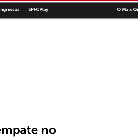
ingressos
SPFCPlay
O Mais Q
 empate no