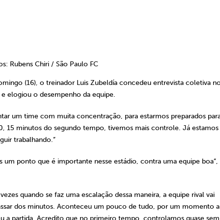
os: Rubens Chiri / São Paulo FC
ingo (16), o treinador Luis Zubeldía concedeu entrevista coletiva n
o e elogiou o desempenho da equipe.
tar um time com muita concentração, para estarmos preparados par
10, 15 minutos do segundo tempo, tivemos mais controle. Já estamos
guir trabalhando.”
 um ponto que é importante nesse estádio, contra uma equipe boa”,
s vezes quando se faz uma escalação dessa maneira, a equipe rival vai
passar dos minutos. Aconteceu um pouco de tudo, por um momento a
u a partida. Acredito que no primeiro tempo, controlamos quase sem