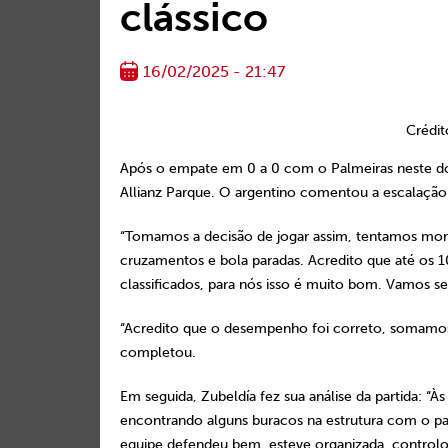
clássico
16/02/2025 - 21:47
Crédit
Após o empate em 0 a 0 com o Palmeiras neste dom
Allianz Parque. O argentino comentou a escalaçã
“Tomamos a decisão de jogar assim, tentamos mon
cruzamentos e bola paradas. Acredito que até os 
classificados, para nós isso é muito bom. Vamos se
“Acredito que o desempenho foi correto, somamos
completou.
Em seguida, Zubeldía fez sua análise da partida: “À
encontrando alguns buracos na estrutura com o 
equipe defendeu bem, esteve organizada, controlo