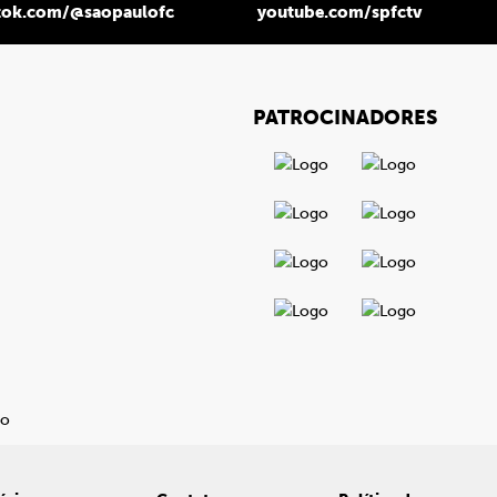
tok.com/@saopaulofc
youtube.com/spfctv
PATROCINADORES