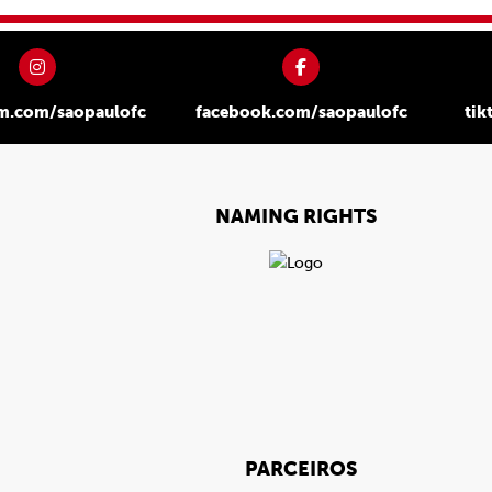
am.com/saopaulofc
facebook.com/saopaulofc
tik
NAMING RIGHTS
PARCEIROS