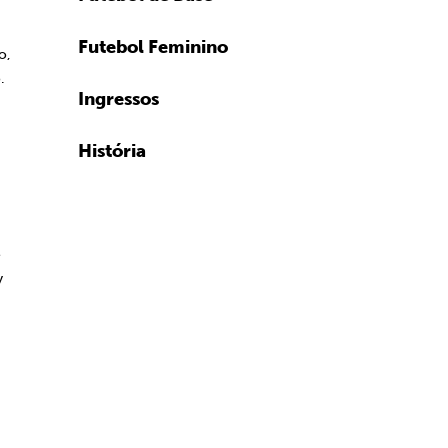
Futebol Feminino
o,
.
Ingressos
História
e
y