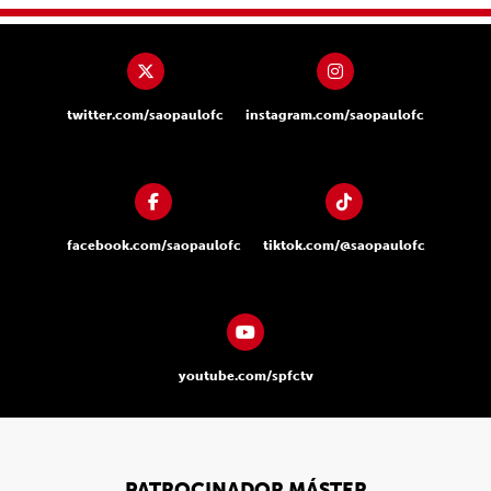
twitter.com/saopaulofc
instagram.com/saopaulofc
facebook.com/saopaulofc
tiktok.com/@saopaulofc
youtube.com/spfctv
PATROCINADOR MÁSTER