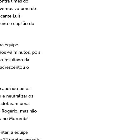
ontra times do
tivemos volume de
acante Luis
eiro e capitão do
uma equipe
os 49 minutos, pois
o resultado da
 acrescentou o
 apoiado pelos
 e neutralizar os
s adotaram uma
e Rogério, mas não
ma no Morumbi!
tar, a equipe
om 12 pontos em sete