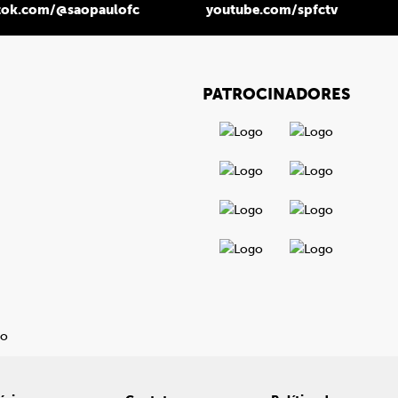
tok.com/@saopaulofc
youtube.com/spfctv
PATROCINADORES