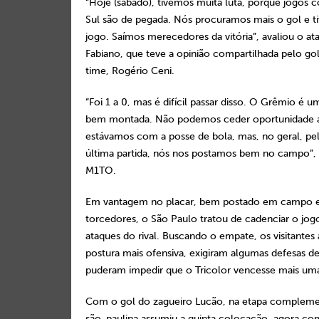
“Hoje (sábado), tivemos muita luta, porque jogos c
Sul são de pegada. Nós procuramos mais o gol e 
jogo. Saímos merecedores da vitória”, avaliou o at
Fabiano, que teve a opinião compartilhada pelo gol
time, Rogério Ceni.
“Foi 1 a 0, mas é difícil passar disso. O Grêmio é 
bem montada. Não podemos ceder oportunidade a
estávamos com a posse de bola, mas, no geral, pel
última partida, nós nos postamos bem no campo”,
M1TO.
Em vantagem no placar, bem postado em campo e
torcedores, o São Paulo tratou de cadenciar o jogo
ataques do rival. Buscando o empate, os visitante
postura mais ofensiva, exigiram algumas defesas d
puderam impedir que o Tricolor vencesse mais u
Com o gol do zagueiro Lucão, na etapa complemen
são-paulina assumiu a quinta colocação, agora c