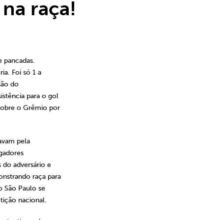
 na raça!
e pancadas.
ia. Foi só 1 a
são do
stência para o gol
sobre o Grêmio por
gavam pela
ogadores
 do adversário e
nstrando raça para
 o São Paulo se
ição nacional.