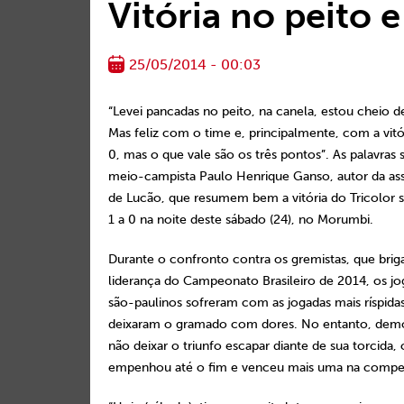
Vitória no peito e
25/05/2014 - 00:03
“Levei pancadas no peito, na canela, estou cheio d
Mas feliz com o time e, principalmente, com a vitór
0, mas o que vale são os três pontos”. As palavras 
meio-campista Paulo Henrique Ganso, autor da assi
de Lucão, que resumem bem a vitória do Tricolor 
1 a 0 na noite deste sábado (24), no Morumbi.
Durante o confronto contra os gremistas, que bri
liderança do Campeonato Brasileiro de 2014, os j
são-paulinos sofreram com as jogadas mais ríspidas
deixaram o gramado com dores. No entanto, demo
não deixar o triunfo escapar diante de sua torcida,
empenhou até o fim e venceu mais uma na compet