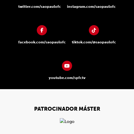
twitter.com/saopaulofc
instagram.com/saopaulofc
facebook.com/saopaulofc
tiktok.com/@saopaulofc
youtube.com/spfctv
PATROCINADOR MÁSTER