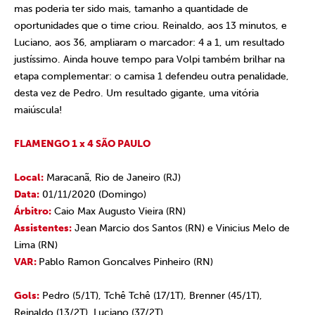
mas poderia ter sido mais, tamanho a quantidade de
oportunidades que o time criou. Reinaldo, aos 13 minutos, e
Luciano, aos 36, ampliaram o marcador: 4 a 1, um resultado
justíssimo. Ainda houve tempo para Volpi também brilhar na
etapa complementar: o camisa 1 defendeu outra penalidade,
desta vez de Pedro. Um resultado gigante, uma vitória
maiúscula!
FLAMENGO 1 x 4 SÃO PAULO
Local:
Maracanã, Rio de Janeiro (RJ)
Data:
01/11/2020 (Domingo)
Árbitro:
Caio Max Augusto Vieira (RN)
Assistentes:
Jean Marcio dos Santos (RN) e Vinicius Melo de
Lima (RN)
VAR:
Pablo Ramon Goncalves Pinheiro (RN)
Gols:
Pedro (5/1T), Tchê Tchê (17/1T), Brenner (45/1T),
Reinaldo (13/2T), Luciano (37/2T)