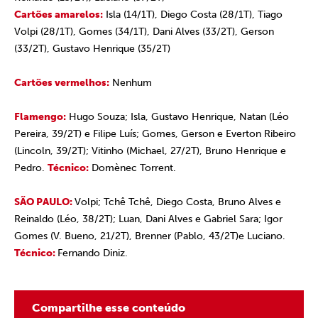
Cartões amarelos:
Isla (14/1T), Diego Costa (28/1T), Tiago
Volpi (28/1T), Gomes (34/1T), Dani Alves (33/2T), Gerson
(33/2T), Gustavo Henrique (35/2T)
Cartões vermelhos:
Nenhum
Flamengo:
Hugo Souza; Isla, Gustavo Henrique, Natan (Léo
Pereira, 39/2T) e Filipe Luís; Gomes, Gerson e Everton Ribeiro
(Lincoln, 39/2T); Vitinho (Michael, 27/2T), Bruno Henrique e
Pedro.
Técnico:
Domènec Torrent.
SÃO PAULO:
Volpi; Tchê Tchê, Diego Costa, Bruno Alves e
Reinaldo (Léo, 38/2T); Luan, Dani Alves e Gabriel Sara; Igor
Gomes (V. Bueno, 21/2T), Brenner (Pablo, 43/2T)e Luciano.
Técnico:
Fernando Diniz.
Compartilhe esse conteúdo