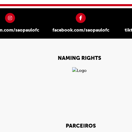
am.com/saopaulofc
facebook.com/saopaulofc
tik
NAMING RIGHTS
PARCEIROS