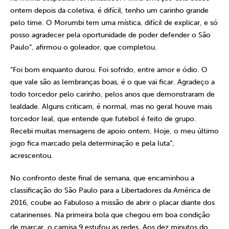
ontem depois da coletiva, é difícil, tenho um carinho grande
pelo time. O Morumbi tem uma mística, difícil de explicar, e só
posso agradecer pela oportunidade de poder defender o São
Paulo”, afirmou o goleador, que completou.
“Foi bom enquanto durou. Foi sofrido, entre amor e ódio. O
que vale são as lembranças boas, é o que vai ficar. Agradeço a
todo torcedor pelo carinho, pelos anos que demonstraram de
lealdade. Alguns criticam, é normal, mas no geral houve mais
torcedor leal, que entende que futebol é feito de grupo.
Recebi muitas mensagens de apoio ontem. Hoje, o meu último
jogo fica marcado pela determinação e pela luta”,
acrescentou.
No confronto deste final de semana, que encaminhou a
classificação do São Paulo para a Libertadores da América de
2016, coube ao Fabuloso a missão de abrir o placar diante dos
catarinenses. Na primeira bola que chegou em boa condição
de marcar, o camisa 9 estufou as redes. Aos dez minutos do