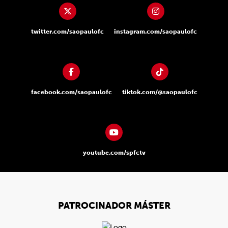
twitter.com/saopaulofc
instagram.com/saopaulofc
facebook.com/saopaulofc
tiktok.com/@saopaulofc
youtube.com/spfctv
PATROCINADOR MÁSTER