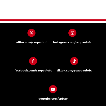
twitter.com/saopaulofc
instagram.com/saopaulofc
facebook.com/saopaulofc
tiktok.com/@saopaulofc
youtube.com/spfctv