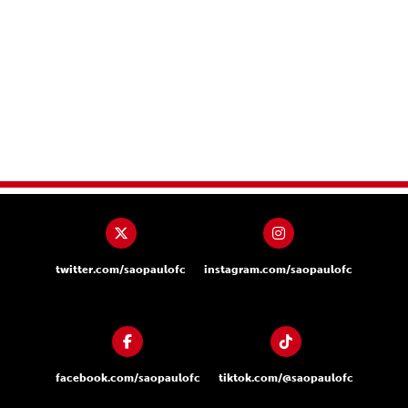
twitter.com/saopaulofc
instagram.com/saopaulofc
facebook.com/saopaulofc
tiktok.com/@saopaulofc