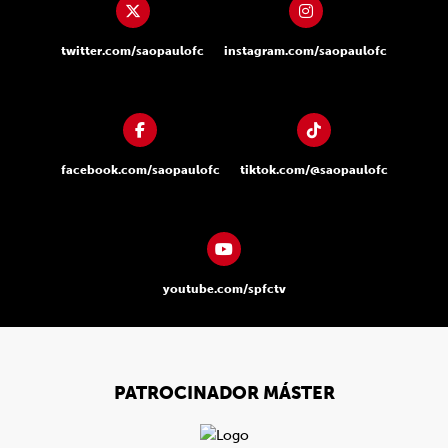
twitter.com/saopaulofc
instagram.com/saopaulofc
facebook.com/saopaulofc
tiktok.com/@saopaulofc
youtube.com/spfctv
PATROCINADOR MÁSTER