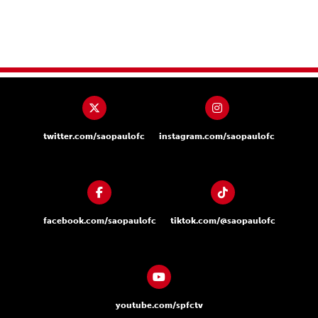
twitter.com/saopaulofc
instagram.com/saopaulofc
facebook.com/saopaulofc
tiktok.com/@saopaulofc
youtube.com/spfctv