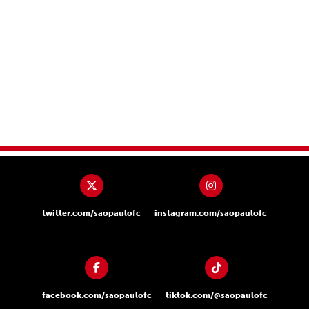
twitter.com/saopaulofc
instagram.com/saopaulofc
facebook.com/saopaulofc
tiktok.com/@saopaulofc