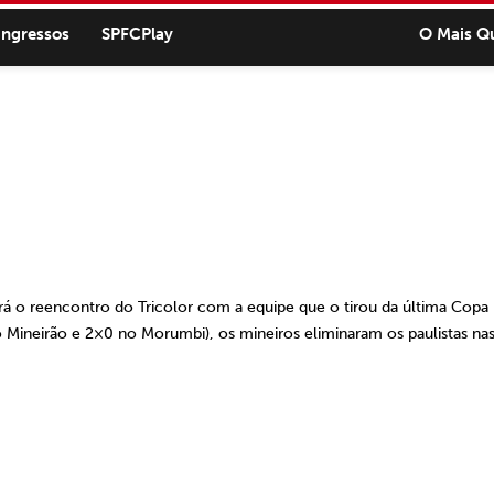
ingressos
SPFCPlay
O Mais Q
 o reencontro do Tricolor com a equipe que o tirou da última Copa
o Mineirão e 2×0 no Morumbi), os mineiros eliminaram os paulistas na