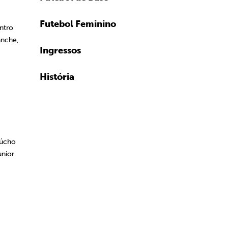
Futebol Feminino
ntro
anche,
Ingressos
História
qúcho
nior.