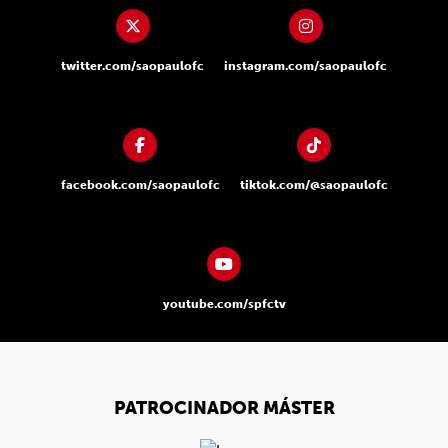
twitter.com/saopaulofc
instagram.com/saopaulofc
facebook.com/saopaulofc
tiktok.com/@saopaulofc
youtube.com/spfctv
PATROCINADOR MÁSTER