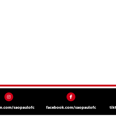
am.com/saopaulofc
facebook.com/saopaulofc
tik