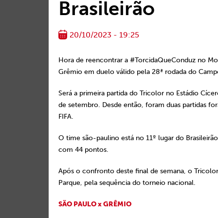
Brasileirão
20/10/2023 - 19:25
Hora de reencontrar a #TorcidaQueConduz no Moru
Grêmio em duelo válido pela 28ª rodada do Campe
Será a primeira partida do Tricolor no Estádio Cíc
de setembro. Desde então, foram duas partidas for
FIFA.
O time são-paulino está no 11º lugar do Brasileir
com 44 pontos.
Após o confronto deste final de semana, o Tricolor 
Parque, pela sequência do torneio nacional.
SÃO PAULO x GRÊMIO