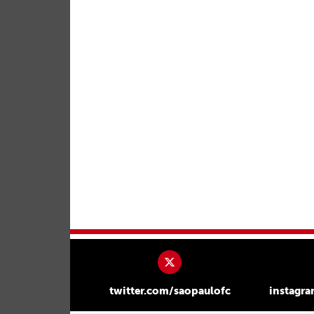
twitter.com/saopaulofc
instagr