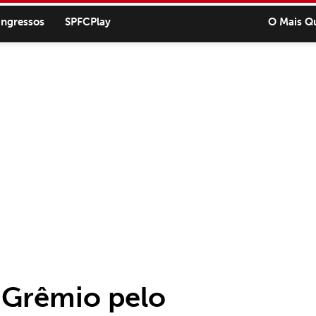
ingressos
SPFCPlay
O Mais Q
o Grêmio pelo