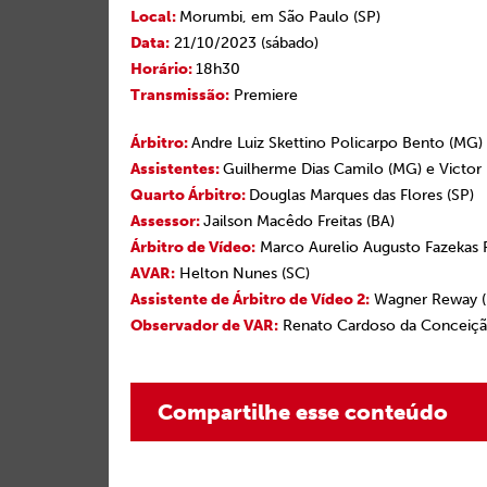
Local:
Morumbi, em São Paulo (SP)
Data:
21/10/2023 (sábado)
Horário:
18h30
Transmissão:
Premiere
Árbitro:
Andre Luiz Skettino Policarpo Bento (MG)
Assistentes:
Guilherme Dias Camilo (MG) e Victor
Quarto Árbitro:
Douglas Marques das Flores (SP)
Assessor:
Jailson Macêdo Freitas (BA)
Árbitro de Vídeo:
Marco Aurelio Augusto Fazekas F
AVAR:
Helton Nunes (SC)
Assistente de Árbitro de Vídeo 2:
Wagner Reway (
Observador de VAR:
Renato Cardoso da Conceiçã
Compartilhe esse conteúdo