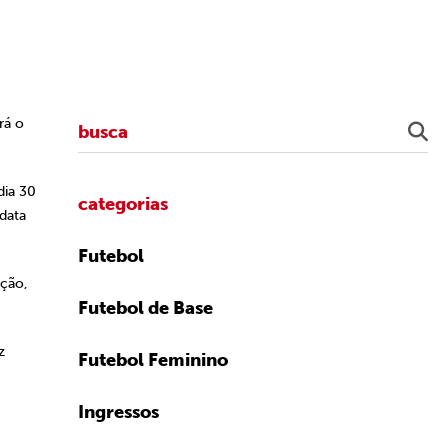
rá o
dia 30
categorias
data
Futebol
ação,
Futebol de Base
z
Futebol Feminino
Ingressos