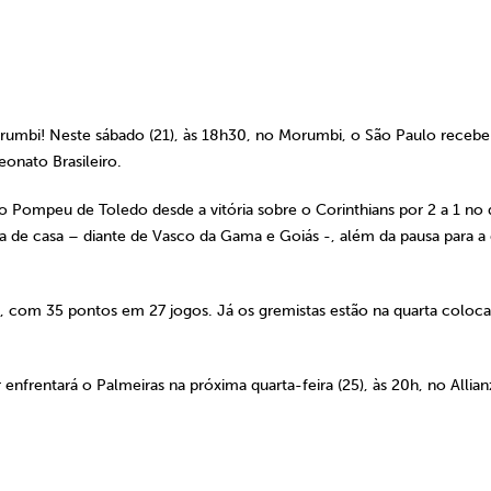
mbi! Neste sábado (21), às 18h30, no Morumbi, o São Paulo recebe
onato Brasileiro.
ero Pompeu de Toledo desde a vitória sobre o Corinthians por 2 a 1 no 
a de casa – diante de Vasco da Gama e Goiás -, além da pausa para a 
ão, com 35 pontos em 27 jogos. Já os gremistas estão na quarta coloc
enfrentará o Palmeiras na próxima quarta-feira (25), às 20h, no Allian