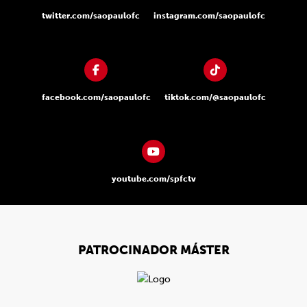
twitter.com/saopaulofc
instagram.com/saopaulofc
facebook.com/saopaulofc
tiktok.com/@saopaulofc
youtube.com/spfctv
PATROCINADOR MÁSTER