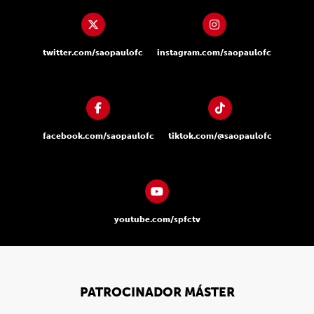
twitter.com/saopaulofc
instagram.com/saopaulofc
facebook.com/saopaulofc
tiktok.com/@saopaulofc
youtube.com/spfctv
PATROCINADOR MÁSTER