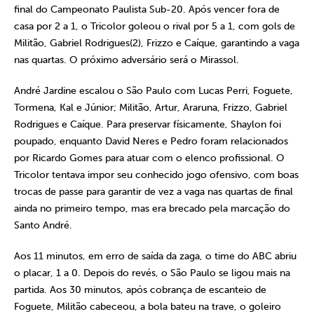
final do Campeonato Paulista Sub-20. Após vencer fora de
casa por 2 a 1, o Tricolor goleou o rival por 5 a 1, com gols de
Militão, Gabriel Rodrigues(2), Frizzo e Caíque, garantindo a vaga
nas quartas. O próximo adversário será o Mirassol.
André Jardine escalou o São Paulo com Lucas Perri, Foguete,
Tormena, Kal e Júnior; Militão, Artur, Araruna, Frizzo, Gabriel
Rodrigues e Caíque. Para preservar físicamente, Shaylon foi
poupado, enquanto David Neres e Pedro foram relacionados
por Ricardo Gomes para atuar com o elenco profissional. O
Tricolor tentava impor seu conhecido jogo ofensivo, com boas
trocas de passe para garantir de vez a vaga nas quartas de final
ainda no primeiro tempo, mas era brecado pela marcação do
Santo André.
Aos 11 minutos, em erro de saída da zaga, o time do ABC abriu
o placar, 1 a 0. Depois do revés, o São Paulo se ligou mais na
partida. Aos 30 minutos, após cobrança de escanteio de
Foguete, Militão cabeceou, a bola bateu na trave, o goleiro