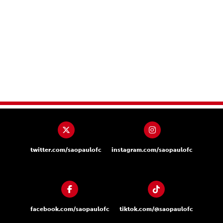
twitter.com/saopaulofc
instagram.com/saopaulofc
facebook.com/saopaulofc
tiktok.com/@saopaulofc