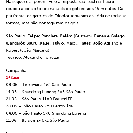
Na sequência, porém, veio a resposta são-paulina. Bauru
roubou a bola a tocou na saída do goleiro aos 15 minutos. Daí
pra frente, os garotos do Tricolor tentaram a vitória de todas as
formas, mas não conseguiram os gols.
São Paulo:
Felipe; Panciera, Belém (Gustavo), Renan e Galego
(Bandaró); Bauru (Kaue), Flávio, Maioli, Talles, João Adriano e
Robert (João Marcelo)
Técnico:
Alexandre Torrezan
Campanha
1ª fase
08.05 – Ferroviária 1×2 São Paulo
14.05 – Shandong Luneng 2×3 São Paulo
21.05 – São Paulo 11×0 Barueri EF
28.05 – São Paulo 2×0 Ferroviária
04.06 – São Paulo 5×0 Shandong Luneng
11.06 – Barueri EF 0x1 São Paulo