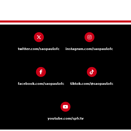
twitter.com/saopaulofc
instagram.com/saopaulofc
facebook.com/saopaulofc
tiktok.com/@saopaulofc
youtube.com/spfctv