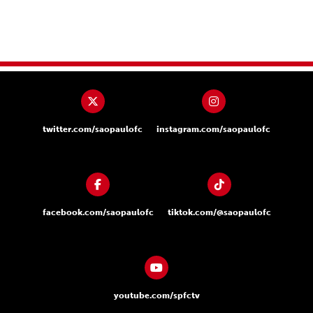
twitter.com/saopaulofc
instagram.com/saopaulofc
facebook.com/saopaulofc
tiktok.com/@saopaulofc
youtube.com/spfctv