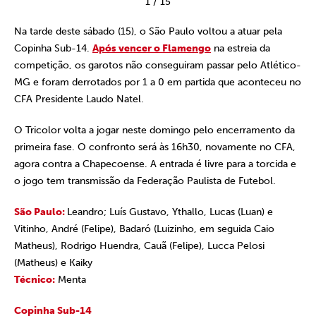
1
/
15
Na tarde deste sábado (15), o São Paulo voltou a atuar pela
Copinha Sub-14.
Após vencer o Flamengo
na estreia da
competição, os garotos não conseguiram passar pelo Atlético-
MG e foram derrotados por 1 a 0 em partida que aconteceu no
CFA Presidente Laudo Natel.
O Tricolor volta a jogar neste domingo pelo encerramento da
primeira fase. O confronto será às 16h30, novamente no CFA,
agora contra a Chapecoense. A entrada é livre para a torcida e
o jogo tem transmissão da Federação Paulista de Futebol.
São Paulo:
Leandro; Luís Gustavo, Ythallo, Lucas (Luan) e
Vitinho, André (Felipe), Badaró (Luizinho, em seguida Caio
Matheus), Rodrigo Huendra, Cauã (Felipe), Lucca Pelosi
(Matheus) e Kaiky
Técnico:
Menta
Copinha Sub-14