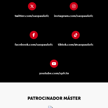
twitter.com/saopaulofc
instagram.com/saopaulofc
facebook.com/saopaulofc
tiktok.com/@saopaulofc
youtube.com/spfctv
PATROCINADOR MÁSTER