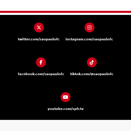
twitter.com/saopaulofc
instagram.com/saopaulofc
facebook.com/saopaulofc
tiktok.com/@saopaulofc
youtube.com/spfctv