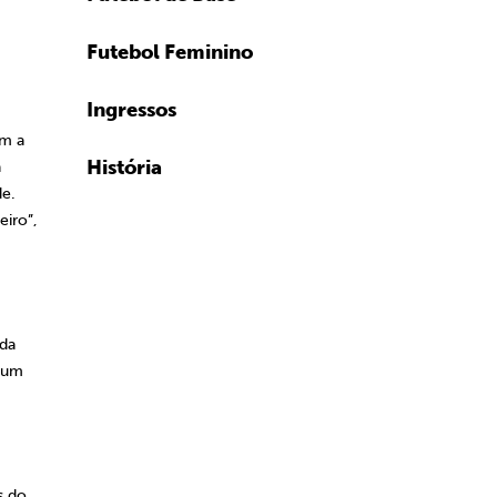
Futebol Feminino
Ingressos
om a
História
a
de.
iro”,
 da
s um
s do