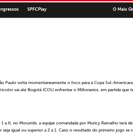
ingressos
SPFCPlay
O Mais Q
São Paulo volta momentaneamente o foco para a Copa Sul-Americana
color vai até Bogotá (COL) enfrentar o Millonarios, em partida que t
r
1 a
0, no Morumbi, a equipe comandada por Muricy Ramalho terá de
 seja igual ou superior a
2 a
1. Caso o resultado do primeiro jogo se r