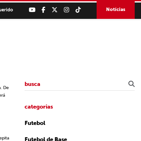
Notícias
uerido
. De
erá
categorias
Futebol
epita
Futebol de Base