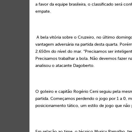
a favor da equipe brasileira, o classificado será 
empate.
A bela vitória sobre o Cruzeiro, no último domin
vantagem adversária na partida desta quarta. Porém, 
2.650m do nível do mar. “
Precisamos ser inteligent
Precisamos trabalhar a bola. Não devemos fazer n
analisou o atacante Dagoberto.
O goleiro e capitão Rogério Ceni seguiu pela mesm
partida. Começamos perdendo o jogo por
1 a
0, ma
posicionamento tático, um estilo de jogo que nã
Em relação ao time, o técnico Muricy Ramalho, ten