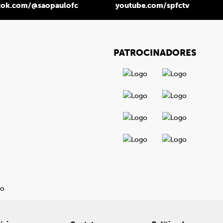
tok.com/@saopaulofc
youtube.com/spfctv
PATROCINADORES