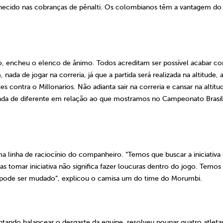
conhecido nas cobranças de pênalti. Os colombianos têm a vantagem do
go, encheu o elenco de ânimo. Todos acreditam ser possível acabar c
nada de jogar na correria, já que a partida será realizada na altitude, 
es contra o Millonarios. Não adianta sair na correria e cansar na altitu
ada de diferente em relação ao que mostramos no Campeonato Brasile
a linha de raciocínio do companheiro. “Temos que buscar a iniciativa
s tomar iniciativa não significa fazer loucuras dentro do jogo. Temo
o pode ser mudado”, explicou o camisa um do time do Morumbi.
tando balancear o desgaste da equipe, resolveu poupar quatro atleta