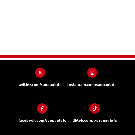
twitter.com/saopaulofc
instagram.com/saopaulofc
facebook.com/saopaulofc
tiktok.com/@saopaulofc