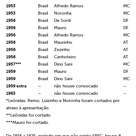
1953
Brasil
Alfredo Ramos
MC
1953
Brasil
Noronha
MC
1956
Brasil
De Sordi
DF
1956
Brasil
Mauro
DF
1956
Brasil
Alfredo Ramos
MC
1956
Brasil
Maurinho
AT
1956
Brasil
Zezinho
AT
1956
Brasil
Canhoteiro
AT
1957***
Brasil
Dino Sani
MC
1959
Brasil
Mauro
DF
1959
Brasil
Dino Sani
MC
1959 extra
–
não houve convocado
–
1963
–
não houve convocado
–
*Leônidas, Remo, Luizinho e Noronha foram cortados por
atraso à apresentação.
**Leônidas foi cortado.
***Mauro foi cortado.
De 1916 a 1925, período em que não existia SPFC, houve 8