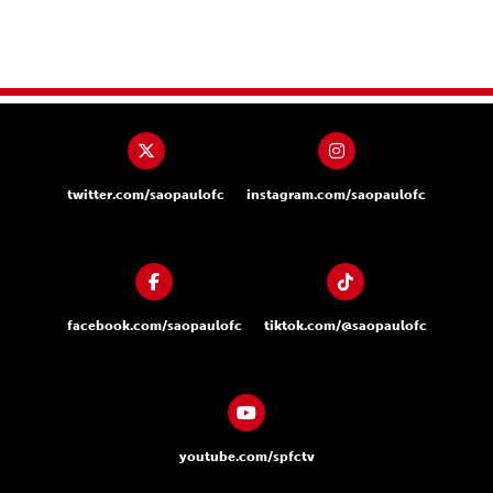
twitter.com/saopaulofc
instagram.com/saopaulofc
facebook.com/saopaulofc
tiktok.com/@saopaulofc
youtube.com/spfctv