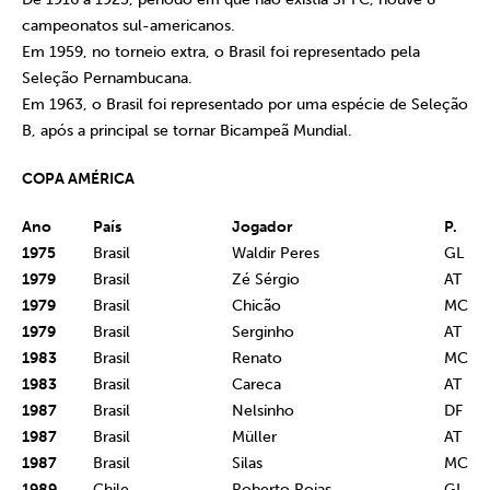
campeonatos sul-americanos.
Em 1959, no torneio extra, o Brasil foi representado pela
Seleção Pernambucana.
Em 1963, o Brasil foi representado por uma espécie de Seleção
B, após a principal se tornar Bicampeã Mundial.
COPA AMÉRICA
Ano
País
Jogador
P.
1975
Brasil
Waldir Peres
GL
1979
Brasil
Zé Sérgio
AT
1979
Brasil
Chicão
MC
1979
Brasil
Serginho
AT
1983
Brasil
Renato
MC
1983
Brasil
Careca
AT
1987
Brasil
Nelsinho
DF
1987
Brasil
Müller
AT
1987
Brasil
Silas
MC
1989
Chile
Roberto Rojas
GL