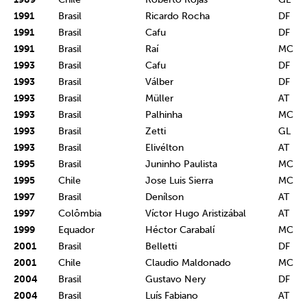
1991
Brasil
Ricardo Rocha
DF
1991
Brasil
Cafu
DF
1991
Brasil
Raí
MC
1993
Brasil
Cafu
DF
1993
Brasil
Válber
DF
1993
Brasil
Müller
AT
1993
Brasil
Palhinha
MC
1993
Brasil
Zetti
GL
1993
Brasil
Elivélton
AT
1995
Brasil
Juninho Paulista
MC
1995
Chile
Jose Luis Sierra
MC
1997
Brasil
Denílson
AT
1997
Colômbia
Víctor Hugo Aristizábal
AT
1999
Equador
Héctor Carabalí
MC
2001
Brasil
Belletti
DF
2001
Chile
Claudio Maldonado
MC
2004
Brasil
Gustavo Nery
DF
2004
Brasil
Luís Fabiano
AT