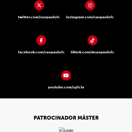
twitter.com/saopaulofc
instagram.com/saopaulofc
facebook.com/saopaulofc
tiktok.com/@saopaulofc
youtube.com/spfctv
PATROCINADOR MÁSTER