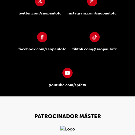
twitter.com/saopaulofc
instagram.com/saopaulofc
facebook.com/saopaulofc
tiktok.com/@saopaulofc
youtube.com/spfctv
PATROCINADOR MÁSTER