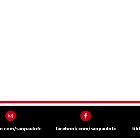
am.com/saopaulofc
facebook.com/saopaulofc
tik