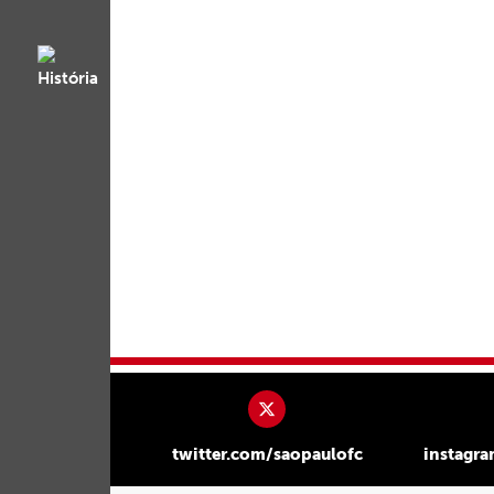
twitter.com/saopaulofc
instagr