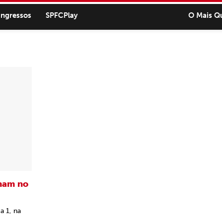
ingressos
SPFCPlay
O Mais Q
lham no
a 1, na