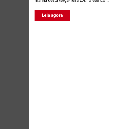
manhã desta terça-feira (14), o elenco...
Leia agora