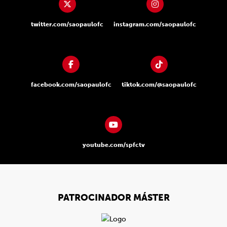
twitter.com/saopaulofc
instagram.com/saopaulofc
facebook.com/saopaulofc
tiktok.com/@saopaulofc
youtube.com/spfctv
PATROCINADOR MÁSTER