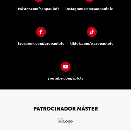
twitter.com/saopaulofc
instagram.com/saopaulofc
facebook.com/saopaulofc
tiktok.com/@saopaulofc
youtube.com/spfctv
PATROCINADOR MÁSTER