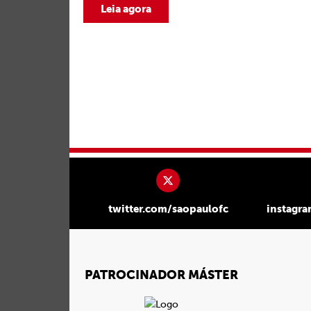
Leia agora
twitter.com/saopaulofc
instagr
PATROCINADOR MÁSTER