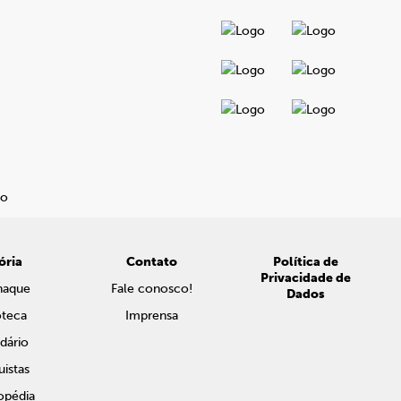
ória
Contato
Política de
Privacidade de
naque
Fale conosco!
Dados
oteca
Imprensa
dário
istas
opédia