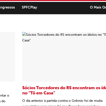
ingressos
SPFCPlay
O Mais Q
Sócios Torcedores do RS encontram os íd
no “Tô em Casa”
ntar o
O dia anterior à partida contra o Grêmio foi de muita
a do