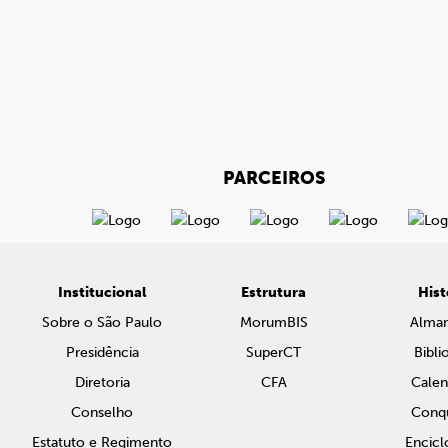
PARCEIROS
Institucional
Estrutura
Hist
Sobre o São Paulo
MorumBIS
Alma
Presidência
SuperCT
Bibli
Diretoria
CFA
Calen
Conselho
Conqu
Estatuto e Regimento
Encicl