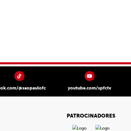
tok.com/@saopaulofc
youtube.com/spfctv
PATROCINADORES