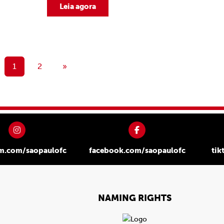
Leia agora
1
2
»
am.com/saopaulofc
facebook.com/saopaulofc
tik
NAMING RIGHTS