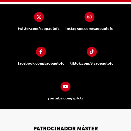
twitter.com/saopaulofc
instagram.com/saopaulofc
facebook.com/saopaulofc
tiktok.com/@saopaulofc
youtube.com/spfctv
PATROCINADOR MÁSTER