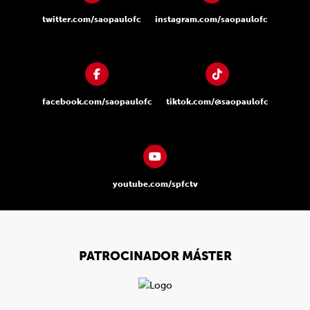
twitter.com/saopaulofc
instagram.com/saopaulofc
facebook.com/saopaulofc
tiktok.com/@saopaulofc
youtube.com/spfctv
PATROCINADOR MÁSTER