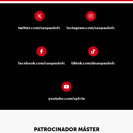
twitter.com/saopaulofc
instagram.com/saopaulofc
facebook.com/saopaulofc
tiktok.com/@saopaulofc
youtube.com/spfctv
PATROCINADOR MÁSTER